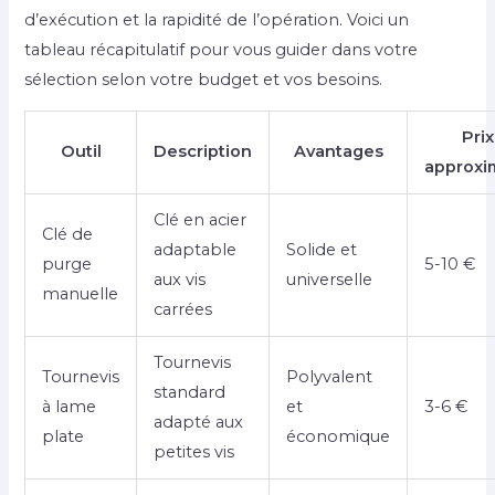
d’exécution et la rapidité de l’opération. Voici un
tableau récapitulatif pour vous guider dans votre
sélection selon votre budget et vos besoins.
Prix
Outil
Description
Avantages
approxi
Clé en acier
Clé de
adaptable
Solide et
purge
5-10 €
aux vis
universelle
manuelle
carrées
Tournevis
Tournevis
Polyvalent
standard
à lame
et
3-6 €
adapté aux
plate
économique
petites vis